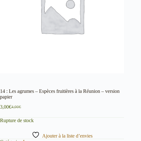
14 : Les agrumes – Espèces fruitières à la Réunion – version
papier
3,00
€
4,00
€
Le
Le
prix
prix
Rupture de stock
initial
actuel
était :
est :
4,00€.
3,00€.
Ajouter à la liste d’envies