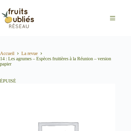
Passer
au
contenu
Accueil
La revue
14 : Les agrumes – Espèces fruitières à la Réunion – version
papier
ÉPUISÉ