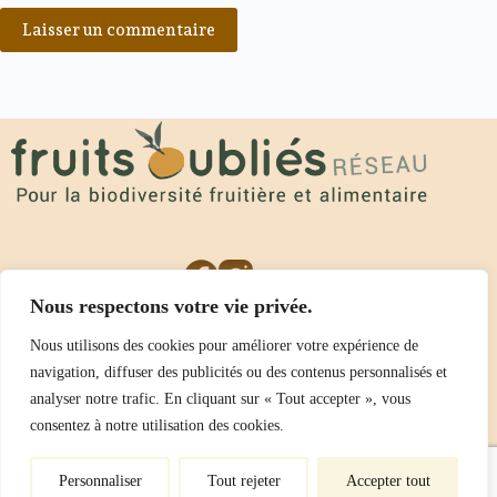
Laisser un commentaire
Nous respectons votre vie privée.
Nous utilisons des cookies pour améliorer votre expérience de
L’association
Actualités
Librairie
Le podcast
navigation, diffuser des publicités ou des contenus personnalisés et
Contact
Association Fruits Oubliés Réseau (FOR)
analyser notre trafic. En cliquant sur « Tout accepter », vous
Siège social : La Bruyere des salces, chez M. Colicci 34700
consentez à notre utilisation des cookies.
ST PRIVAT
Siège postal : chez M. Subirats, 40 impasse du Sarraie 34400
LUNEL
Personnaliser
Tout rejeter
Accepter tout