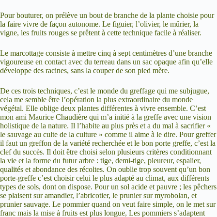
Pour bouturer, on prélève un bout de branche de la plante choisie pour
la faire vivre de façon autonome. Le figuier, l’olivier, le mûrier, la
vigne, les fruits rouges se prêtent à cette technique facile à réaliser.
Le marcottage consiste à mettre cinq à sept centimètres d’une branche
vigoureuse en contact avec du terreau dans un sac opaque afin qu’elle
développe des racines, sans la couper de son pied mère.
De ces trois techniques, c’est le monde du greffage qui me subjugue,
cela me semble être l’opération la plus extraordinaire du monde
végétal. Elle oblige deux plantes différentes à vivre ensemble. C’est
mon ami Maurice Chaudière qui m’a initié à la greffe avec une vision
holistique de la nature. Il l’habite au plus près et a du mal à sacrifier «
le sauvage au culte de la culture » comme il aime à le dire. Pour greffer
il faut un greffon de la variété recherchée et le bon porte greffe, c’est la
clef du succès. Il doit être choisi selon plusieurs critères conditionnant
la vie et la forme du futur arbre : tige, demi-tige, pleureur, espalier,
qualités et abondance des récoltes. On oublie trop souvent qu’un bon
porte-greffe c’est choisir celui le plus adapté au climat, aux différents
types de sols, dont on dispose. Pour un sol acide et pauvre ; les pêchers
se plaisent sur amandier, l’abricotier, le prunier sur myrobolan, et
prunier sauvage. Le pommier quand on veut faire simple, on le met sur
franc mais la mise à fruits est plus longue, Les pommiers s’adaptent